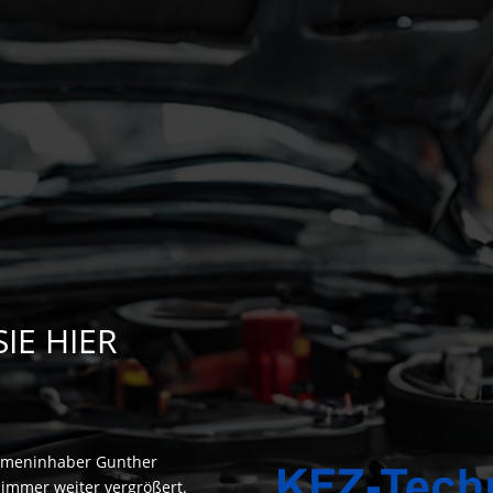
IE HIER
irmeninhaber Gunther
immer weiter vergrößert.